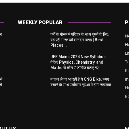
WEEKLY POPULAR
P
इल
गर्मी के मौसम में परिवार के साथ घूमने के लिए,
N
यह रही भारत की शानदार जगह | Best
H
Places...
Li
JEE Mains 2024 New Syllabus:
T
देखिए Physics, Chemistry, and
Maths से कौन से टॉपिक हटाए गए
K
I
से
बजाज लेकर आ रही है ये CNG Bike, रुपए
को
बचाने के साथ पर्यावरण सुरक्षा में होगी सहायक
H
B
OUT US
F