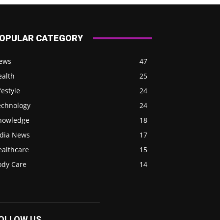
OPULAR CATEGORY
ews
47
ealth
25
festyle
24
echnology
24
nowledge
18
ndia News
17
ealthcare
15
ody Care
14
OLLOW US