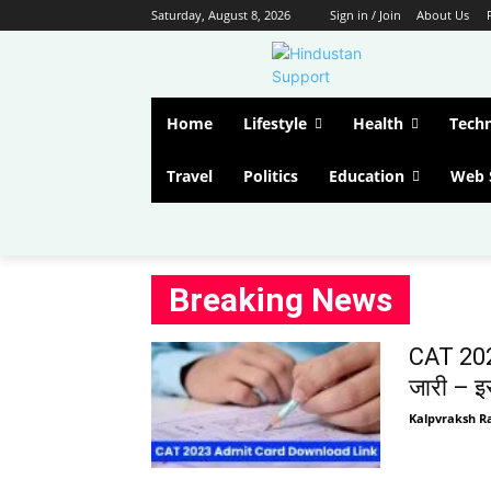
Saturday, August 8, 2026
Sign in / Join
About Us
Home
Lifestyle
Health
Tech
Travel
Politics
Education
Web 
Breaking News
CAT 2023
जारी – इ
Kalpvraksh Ra