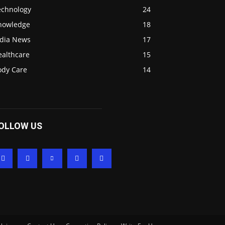
echnology
24
nowledge
18
ndia News
17
ealthcare
15
ody Care
14
OLLOW US