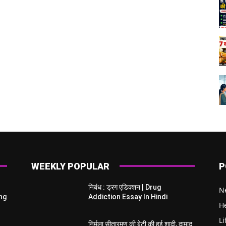
WEEKLY POPULAR
P
निबंध : ड्रग एडिक्शन | Drug
N
ing
Addiction Essay In Hindi
H
Li
निर्मला सीतारमण की बेटी की हुई शादी, दामाद