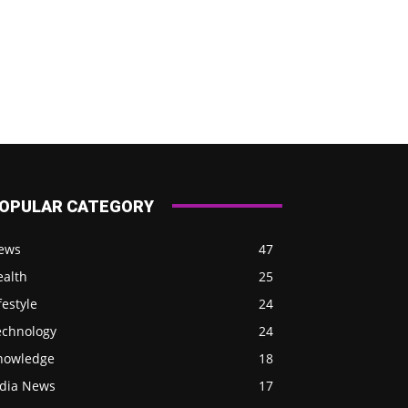
OPULAR CATEGORY
ews
47
ealth
25
festyle
24
echnology
24
nowledge
18
ndia News
17