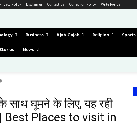
Privacy Policy
Disclaimer
Contact Us
Correction Policy
Write For Us
nology
Business
Ajab-Gajab
Religion
Sports
Stories
News
ी...
र के साथ घूमने के लिए, यह रही
| Best Places to visit in